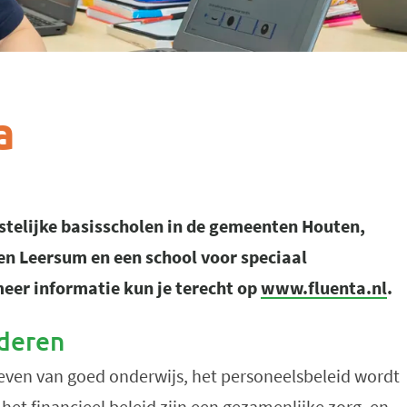
a
istelijke basisscholen in de gemeenten Houten,
en Leersum en een school voor speciaal
meer informatie kun je terecht op
www.fluenta.nl
.
nderen
geven van goed onderwijs, het personeelsbeleid wordt
et financieel beleid zijn een gezamenlijke zorg, en