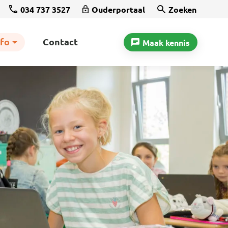
034 737 3527
Ouderportaal
Zoeken
nfo
Contact
Maak kennis