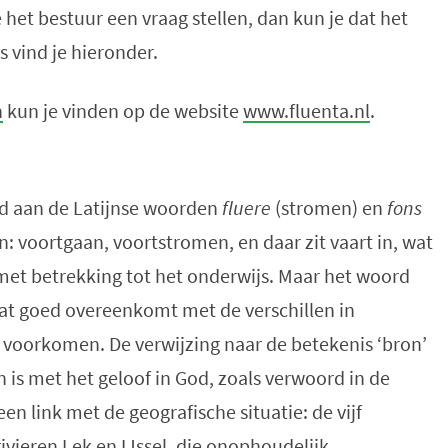
 het bestuur een vraag stellen, dan kun je dat het
 vind je hieronder.
n
kun je vinden op de website
www.fluenta.nl
.
nd aan de Latijnse woorden
fluere
(stromen) en
fons
: voortgaan, voortstromen, en daar zit vaart in, wat
met betrekking tot het onderwijs. Maar het woord
at goed overeenkomt met de verschillen in
voorkomen. De verwijzing naar de betekenis ‘bron’
n is met het geloof in God, zoals verwoord in de
en link met de geografische situatie: de vijf
vieren Lek en IJssel, die onophoudelijk